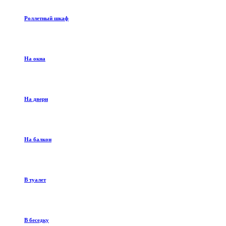
Роллетный шкаф
На окна
На двери
На балкон
В туалет
В беседку