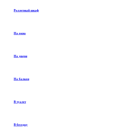
Роллетный шкаф
На окна
На двери
На балкон
В туалет
В беседку