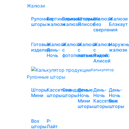
Жалюзи
Рулонные
Вертикальные
Горизонтальные
Шторы
Жалюзи
Жалюзи
шторы
жалюзи
жалюзи
Плиссе
без
Блэкаут
сверления
Готовые
Жалюзи
Жалюзи
Жалюзи
Жалюзи
Наружн
изделия
День-
с
с
с
жалюзи
Ночь
фотопечатью
автоматикой
Яндекс
Алисой
Калькулятор
Рулонные шторы
Шторы
Кассетные
Стандартные
День-
День-
День-
Мини
шторы
шторы
Ночь
Ночь
Ночь
Мини
Кассетные
Box
шторы
шторы
шторы
Box
Р-
шторы
Лайт