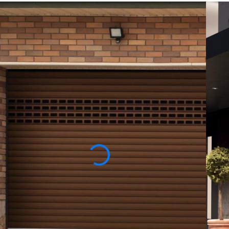
РОЛЬСТАВНИ
ДЛЯ ГАРАЖА
Конструкция рольставен для гаража рассчи
Их часто устанавливают в тех случаях, ког
результате отсутствия свободного простран
рольставен используется алюминий.
Он обладает весьма высокими эксплуатаци
коррозии, воздействия неблагоприятных фа