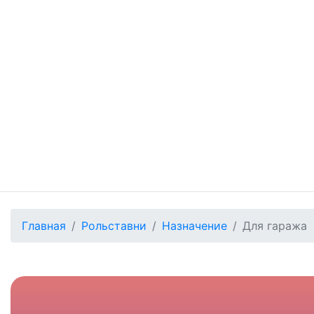
Главная
Рольставни
Назначение
Для гаража