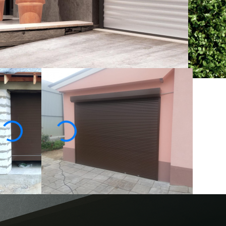
ена
3270
-35%
6700
₽
нсультация специалиста
Купить в 1 клик
Посмотреть образец в шоу-руме