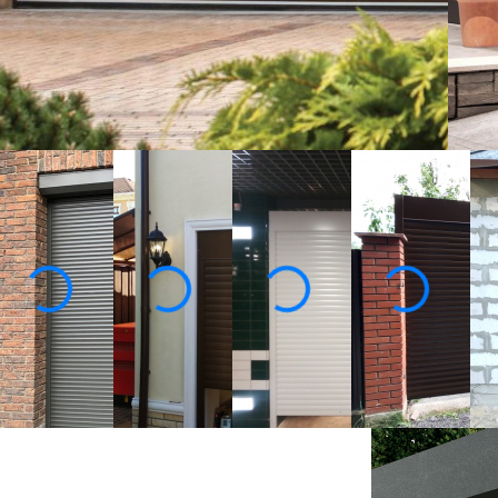
Ц
Изготовим по вашим размерам
От производителя под ключ
6
3
2 года гарантии
Ко
Собственное производство
Бесплатный замер с образцами