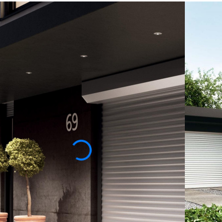
тана на интенсивную и долгосрочную эксплуатацию.
да монтаж других ворот технически невозможен в
ства. В качестве материала для изготовления
онными показателями, совершенно не боится
кторов и даже чрезмерных перепадов температур.