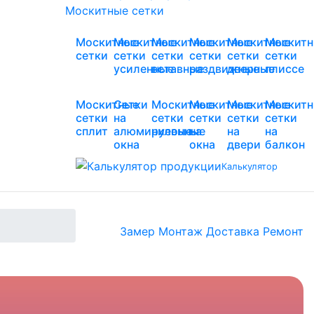
Москитные сетки
Москитные
Москитные
Москитные
Москитные
Москитные
Москитн
сетки
сетки
сетки
сетки
сетки
сетки
усиленные
вставные
раздвижные
дверные
плиссе
Москитные
Сетки
Москитные
Москитные
Москитные
Москитн
сетки
на
сетки
сетки
сетки
сетки
сплит
алюминиевые
рулонные
на
на
на
окна
окна
двери
балкон
Калькулятор
Замер
Монтаж
Доставка
Ремонт