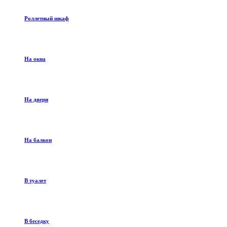
Роллетный шкаф
На окна
На двери
На балкон
В туалет
В беседку