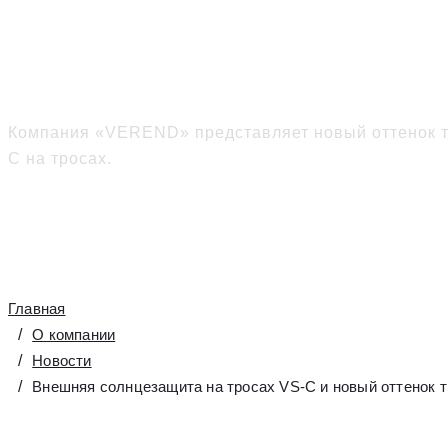
Внешняя солнцезащита 
«Шоколад»
Компания «VEREND» представляет новый оттенок т
C на тросах.
Главная
О компании
Новости
Внешняя солнцезащита на тросах VS-C и новый оттенок 