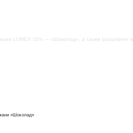
на тросах VS-C и новы
кани LUMEX 10% — «Шоколад», а также расширяет в
ткани «Шоколад»