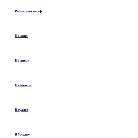
Роллетный шкаф
На окна
На двери
На балкон
В туалет
В беседку