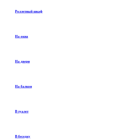
Роллетный шкаф
На окна
На двери
На балкон
В туалет
В беседку