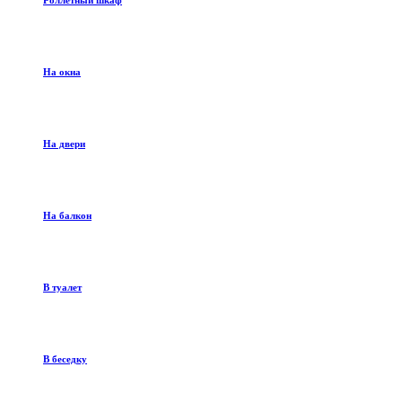
Роллетный шкаф
На окна
На двери
На балкон
В туалет
В беседку