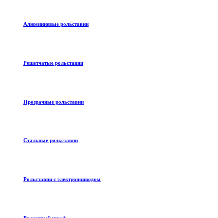
Алюминиевые рольставни
Решетчатые рольставни
Прозрачные рольставни
Стальные рольставни
Рольставни с электроприводом