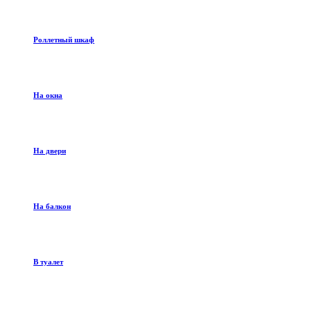
Роллетный шкаф
На окна
На двери
На балкон
В туалет