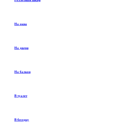
Роллетный шкаф
На окна
На двери
На балкон
В туалет
В беседку