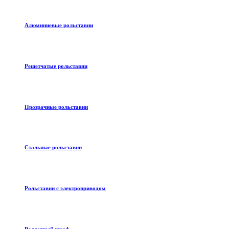
Алюминиевые рольставни
Решетчатые рольставни
Прозрачные рольставни
Стальные рольставни
Рольставни с электроприводом