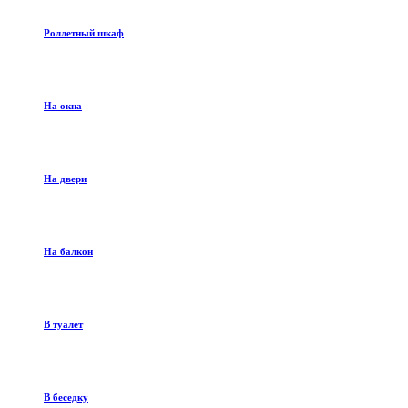
Роллетный шкаф
На окна
На двери
На балкон
В туалет
В беседку