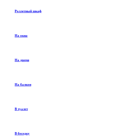
Роллетный шкаф
На окна
На двери
На балкон
В туалет
В беседку