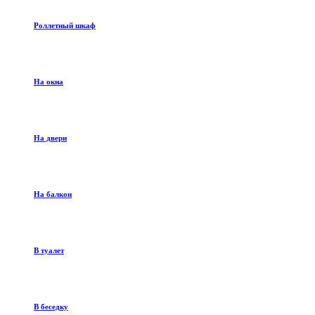
Роллетный шкаф
На окна
На двери
На балкон
В туалет
В беседку