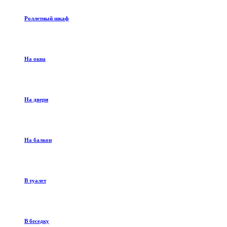
Роллетный шкаф
На окна
На двери
На балкон
В туалет
В беседку