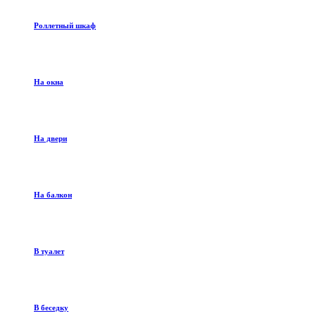
Роллетный шкаф
На окна
На двери
На балкон
В туалет
В беседку