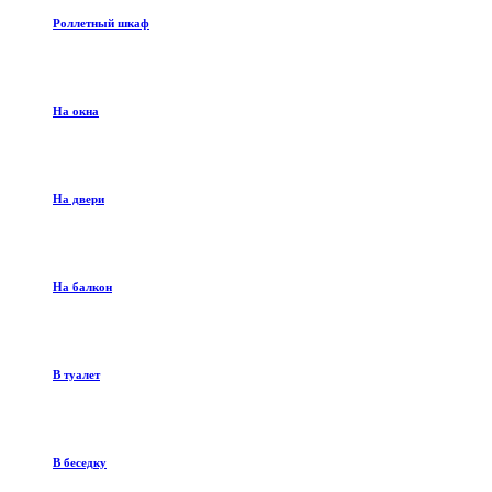
Роллетный шкаф
На окна
На двери
На балкон
В туалет
В беседку