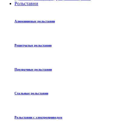
Рольставни
Алюминиевые рольставни
Решетчатые рольставни
Прозрачные рольставни
Стальные рольставни
Рольставни с электроприводом