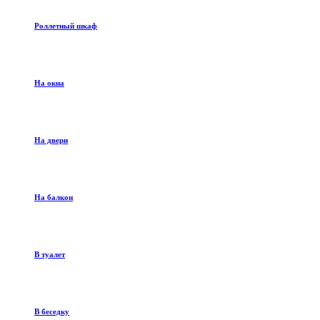
Роллетный шкаф
На окна
На двери
На балкон
В туалет
В беседку