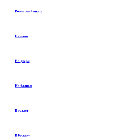
Роллетный шкаф
На окна
На двери
На балкон
В туалет
В беседку