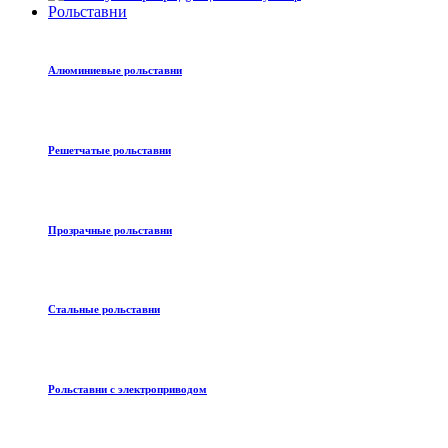
Рольставни
Алюминиевые рольставни
Решетчатые рольставни
Прозрачные рольставни
Стальные рольставни
Рольставни с электроприводом