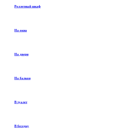
Роллетный шкаф
На окна
На двери
На балкон
В туалет
В беседку