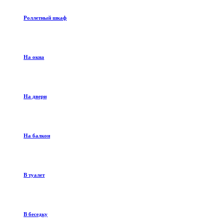
Роллетный шкаф
На окна
На двери
На балкон
В туалет
В беседку