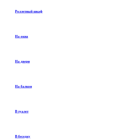
Роллетный шкаф
На окна
На двери
На балкон
В туалет
В беседку