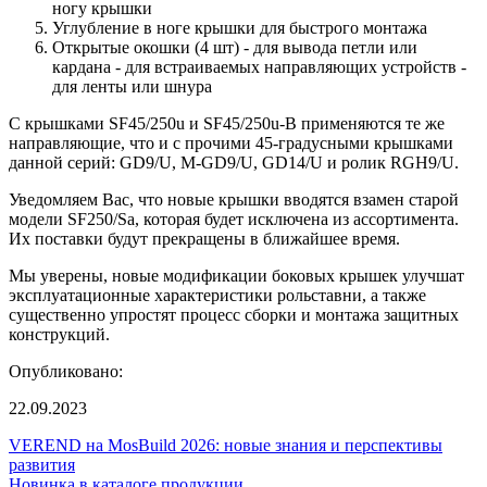
ногу крышки
Углубление в ноге крышки для быстрого монтажа
Открытые окошки (4 шт) - для вывода петли или
кардана - для встраиваемых направляющих устройств -
для ленты или шнура
С крышками SF45/250u и SF45/250u-B применяются те же
направляющие, что и с прочими 45-градусными крышками
данной серий: GD9/U, M-GD9/U, GD14/U и ролик RGH9/U.
Уведомляем Вас, что новые крышки вводятся взамен старой
модели SF250/Sa, которая будет исключена из ассортимента.
Их поставки будут прекращены в ближайшее время.
Мы уверены, новые модификации боковых крышек улучшат
эксплуатационные характеристики рольставни, а также
существенно упростят процесс сборки и монтажа защитных
конструкций.
Опубликовано:
22.09.2023
VEREND на MosBuild 2026: новые знания и перспективы
развития
Новинка в каталоге продукции