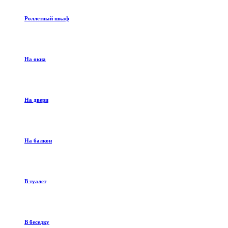
Роллетный шкаф
На окна
На двери
На балкон
В туалет
В беседку