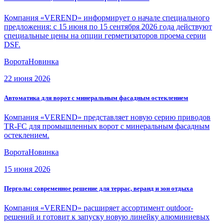
Компания «VEREND» информирует о начале специального
предложения: с 15 июня по 15 сентября 2026 года действуют
специальные цены на опции герметизаторов проема серии
DSF.
Ворота
Новинка
22 июня 2026
Автоматика для ворот с минеральным фасадным остеклением
Компания «VEREND» представляет новую серию приводов
TR-FC для промышленных ворот с минеральным фасадным
остеклением.
Ворота
Новинка
15 июня 2026
Перголы: современное решение для террас, веранд и зон отдыха
Компания «VEREND» расширяет ассортимент outdoor-
решений и готовит к запуску новую линейку алюминиевых