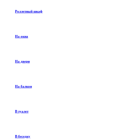
Роллетный шкаф
На окна
На двери
На балкон
В туалет
В беседку