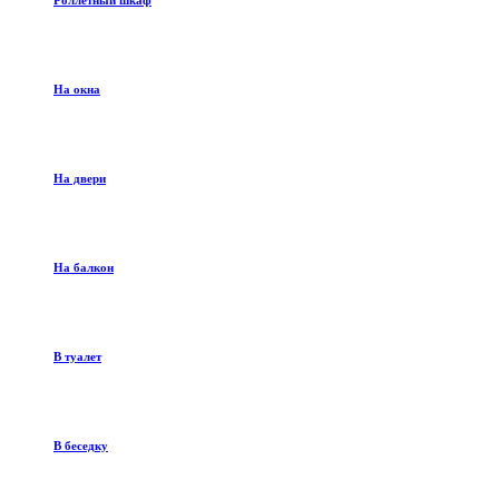
Роллетный шкаф
На окна
На двери
На балкон
В туалет
В беседку