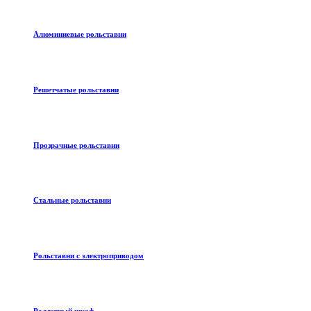
Алюминиевые рольставни
Решетчатые рольставни
Прозрачные рольставни
Стальные рольставни
Рольставни с электроприводом