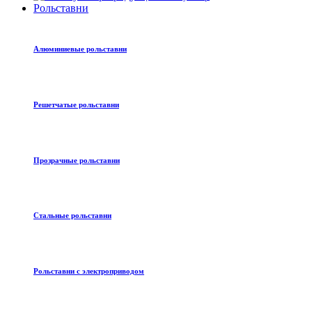
Рольставни
Алюминиевые рольставни
Решетчатые рольставни
Прозрачные рольставни
Стальные рольставни
Рольставни с электроприводом