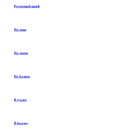
Роллетный шкаф
На окна
На двери
На балкон
В туалет
В беседку