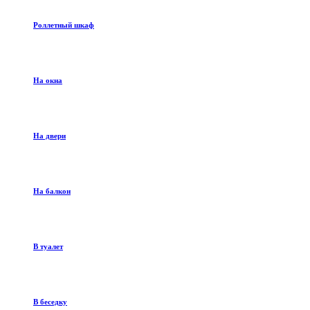
Роллетный шкаф
На окна
На двери
На балкон
В туалет
В беседку